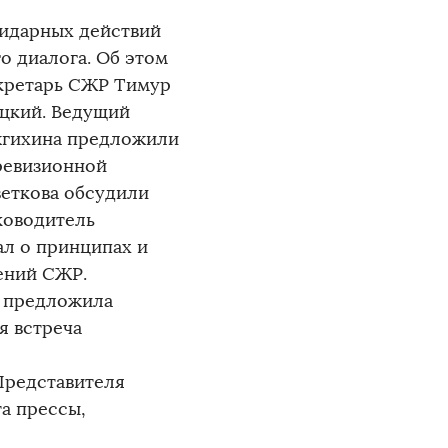
идарных действий
 диалога. Об этом
екретарь СЖР Тимур
цкий. Ведущий
жгихина предложили
ревизионной
еткова обсудили
ководитель
л о принципах и
ений СЖР.
, предложила
я встреча
Представителя
а прессы,