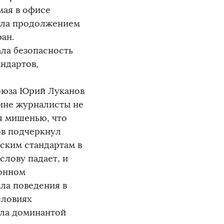
мая в офисе
тала продолжением
ан.
ла безопасность
ндартов,
оюза Юрий Луканов
ине журналисты не
ся мишенью, что
ов подчеркнул
ским стандартам в
слову падает, и
онном
ла поведения в
словиях
ала доминантой