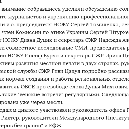
.
 внимание собравшиеся уделили обсуждению сол
ите журналистов и укреплению профессионального
ли и.о. председателя НСЖУ Сергей Томиленко, с
 член Комиссии по этике Украины Сергей Штурхе
т НСЖУ Диана Дуцик и секретарь СЖР Надежда А
ти совместное исследование СМИ, председатель 
ии НСЖУ Иосиф Бурчо и секретарь СЖР Ирина Цв
ктивы развития местной печати в двух странах, ру
еской службы СЖР Гиви Цацуя подробно рассказа
ых нормах создания и работы региональных отдел
авитель ОБСЕ про свободе слова Дунья Миятович
ь такие "венские встречи" регулярными. Следующа
ирована уже через месяц.
едшем диалоге участвовали руководитель офиса 
 Рихтер, руководители Международного Институт
теров без границ" и ЕФЖ.