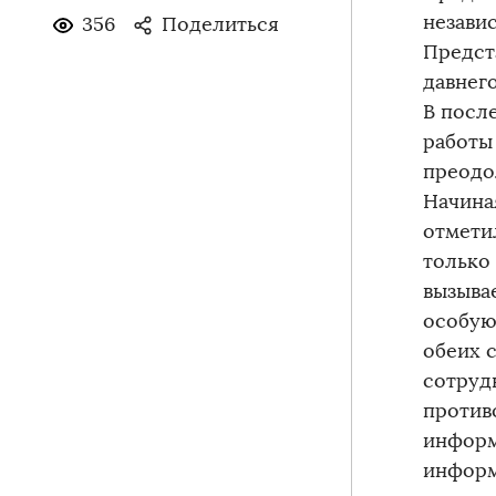
незави
356
Поделиться
Предст
давнег
В посл
работы
преодо
Начина
отмети
только 
вызыва
особую
обеих с
сотруд
против
информ
информ