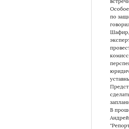
встречи
Особое
по защ
говори
Шафир,
экспер
провес
комисс
перспе
юридич
уставн
Предст
сделат
заплан
В прош
Андрей
"Репор