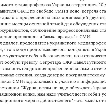
симого медиапрофсоюза Украины встретились 20 
авителя ОБСЕ по свободе СМИ в Вене. Встреча с
о диалога профессиональных организаций двух стр
едние месяцы основной темой для обсуждения ста
 журналистов, соблюдение профессиональных ста
ление пропаганды и "языка вражды" в СМИ.
я диалог, председатель украинского медиапрофс
л, что в ходе продолжающегося конфликта в Укра
не чувствуют себя в безопасности, но и становят
ет особую тревогу. Секретарь СЖР Павел Гутионт
 важность следования профессиональным и этиче
транах сегодня, когда доверие к журналистскому 
ников СМИ подталкивают к участию в информаци
остоянии. "Журналистам не надо обсуждать "прави
ационной войне, нам надо учиться вести себя в у
ационного мира и добиваться его",- эта мысль ст