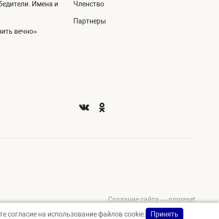
едители. Имена и
Членство
Партнеры
ить вечно»
Создание сайта — nopreset
е согласие на использование файлов cookie.
Принять