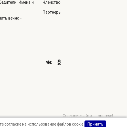
едители. Имена и
Членство
Партнеры
ить вечно»
Создание сайта — nopreset
е согласие на использование файлов cookie.
Принять