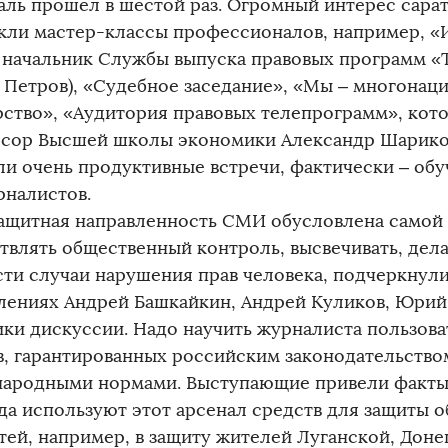
аль прошел в шестой раз. Огромный интерес сара
кли мастер-классы профессионалов, например, «И
 начальник Службы выпуска правовых программ «
 Петров), «Судебное заседание», «Мы – многонац
рство», «Аудитория правовых телепрограмм», кот
сор Высшей школы экономики Александр Шарико
ли очень продуктивные встречи, фактически – о
рналистов.
ащитная направленность СМИ обусловлена самой
твлять общественный контроль, высвечивать, дел
сти случаи нарушения прав человека, подчеркнули
лениях Андрей Башкайкин, Андрей Куликов, Юрий 
ики дискуссии. Надо научить журналиста пользова
в, гарантированных российским законодательство
ародными нормами. Выступающие привели факты,
гда используют этот арсенал средств для защиты
тей, например, в защиту жителей Луганской, Доне