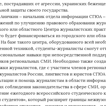
е, пострадавших от агрессии, украинских беженце
ьной защиты своего государства.
 Аничкин – начальник отдела информации СГЮА – 
жений по улучшению правового образования журн
кого или областного Центра журналистских практ
го будет финансироваться из городского или обл
. На базе такого центра, оборудованного всей нео
енной техникой, студенты-журналисты смогут отт
сиональные навыки при непосредственной подд
иков региональных СМИ. Необходимо также созда
жки журналистов, где с участием членов региона
журналистов России, лингвистов и юристов СГЮА 
ьтации и помощь журналистам в области информац
ах соблюдения законодательства в сфере СМИ, ор
ение ежегодного всероссийского студенческого 
и студентов», который расширит границы межвузо