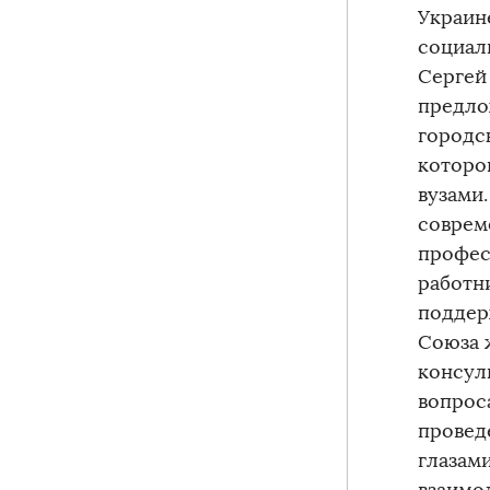
Украин
социал
Сергей
предло
городс
которо
вузами
соврем
профес
работн
поддер
Союза 
консул
вопрос
провед
глазам