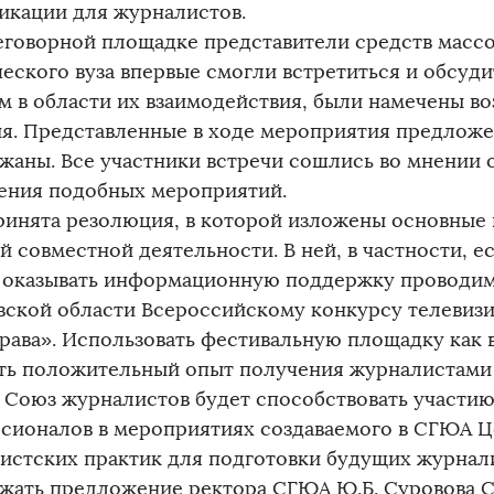
икации для журналистов.
еговорной площадке представители средств масс
еского вуза впервые смогли встретиться и обсуди
м в области их взаимодействия, были намечены в
я. Представленные в ходе мероприятия предлож
жаны. Все участники встречи сошлись во мнении 
ения подобных мероприятий.
ринята резолюция, в которой изложены основные
й совместной деятельности. В ней, в частности, е
 оказывать информационную поддержку проводим
вской области Всероссийскому конкурсу телевиз
рава». Использовать фестивальную площадку как
ть положительный опыт получения журналистами
. Союз журналистов будет способствовать участи
сионалов в мероприятиях создаваемого в СГЮА Ц
истских практик для подготовки будущих журнал
жать предложение ректора СГЮА Ю.Б. Суровова 