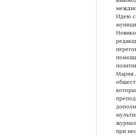
взаимо
междис
Идею с
муницип
Новико
редакц
перего
помощь
позити
Мария 
общест
которы
препод
дополн
мульти
журнал
при не