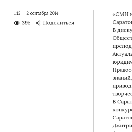
1:12
2 сентября 2014
«СМИ и
Сарато
395
Поделиться
В диск
Общест
препод
Актуал
юридич
Правос
знаний
привод
творче
В Сара
конкур
Сарато
Дмитри