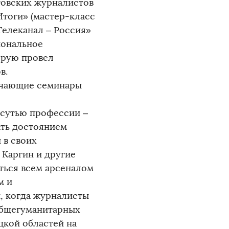
товских журналистов
тоги» (мастер-класс
Телеканал – Россия»
иональное
орую провел
в.
бучающие семинары
 сутью профессии –
ать достоянием
 в своих
Каргин и другие
ться всем арсеналом
м и
 когда журналисты
 общегуманитарных
цкой областей на