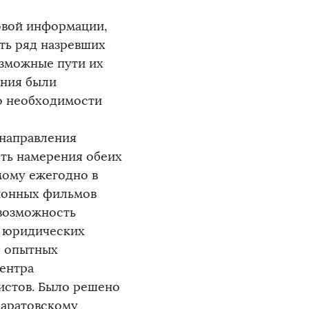
овой информации,
ть ряд назревших
озможные пути их
ения были
о необходимости
 направления
сть намерения обеих
ому ежегодно в
ионных фильмов
 возможность
 юридических
ю опытных
ентра
истов. Было решено
Саратовскому