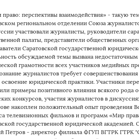
 право: перспективы взаимодействия» - такую те
вском региональном отделении Союза журналисто
уссии участвовали журналисты, руководители сар
венной палаты, представители общественных орга
аватели Саратовской государственной юридическ
ьность обсуждаемой темы вызвана недостаточным
еской грамотности всех участников медийных пр
ознание журналистов требует совершенствования
, освоение юридической практики. Участники пе
или примеры позитивного влияния всякого рода 
ских конкурсов, участия журналистов в дискуссиях
тове накоплен положительный опыт проведения В
са телевизионных фильмов и программ «Мир прав
вской государственной юридической академией. О
й Петров - директор филиала ФГУП ВГТРК ГТРК "Са