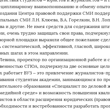
действия студентов – юристов и журналистов – и
циплинарному взаимопониманию и обмену опыто
оздания Центра правовой поддержки СМИ подде
альных СМИ Л.Н. Клюева, В.А. Горелкин, В.Н. Лопа
ва и другие. Не имея средств для содержания шта
ии, очень трудно защищать свои права, подчеркну
ворной площадки выразили общее пожелание сде
 систематической, эффективной, гласной, широк
вных шагах в этом направлении.
Левина, проректор по организационной работе и с
венностью СГЮА, подчеркнула две основные цели
х работает ВУЗ – это привлечение журналистов-п
авания студентам академии, занимающимся по пр
ительного образования «Специалист по деловой 
медийной среде» и возможность повышения квал
истов в области расширения юридических (правовы
обходимости и востребованности разработать пр