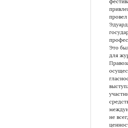
фестив
привле
провел
Эдуард
госуда
профес
Это бы
для жу
Правоз
осущес
гласно
выступ
участн
средст
междун
не все
ценнос