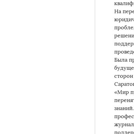
квалиф
На пер
юридич
пробле
решени
поддер
провед
Была п
будуще
сторон
Сарато
«Мир п
переня
знаний
профес
журнал
поддер