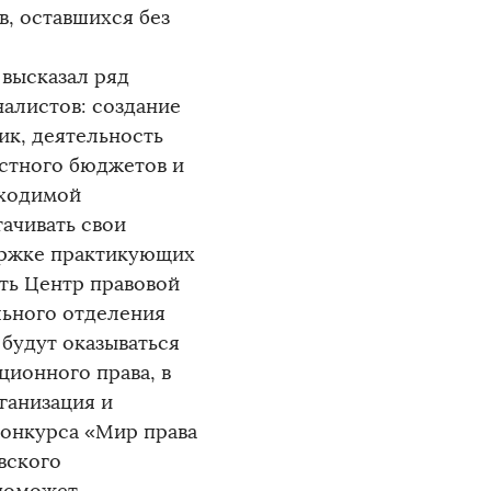
в, оставшихся без
высказал ряд
алистов: создание
ик, деятельность
астного бюджетов и
бходимой
ачивать свои
ержке практикующих
ть Центр правовой
льного отделения
будут оказываться
ионного права, в
ганизация и
конкурса «Мир права
вского