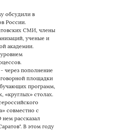
му обсудили в
в России.
атовских СМИ, члены
низаций, ученые и
ой академии.
 уровнем
оцессов.
 - через пополнение
реговорной площадки
обучающих программ,
, «круглых» столах.
сероссийского
а» совместно с
 нем рассказал
ратов". В этом году