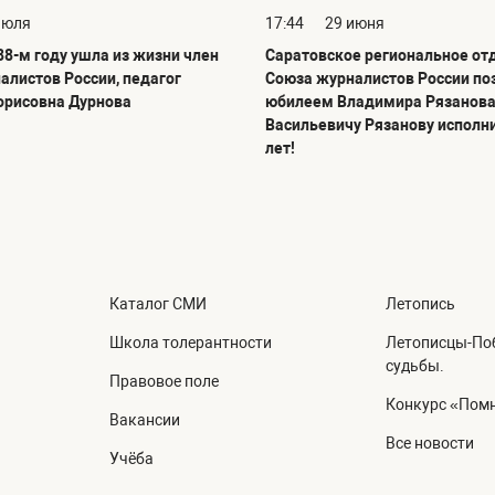
июля
17:44
29 июня
88-м году ушла из жизни член
Саратовское региональное от
алистов России, педагог
Союза журналистов России по
орисовна Дурнова
юбилеем Владимира Рязанова
Васильевичу Рязанову исполн
лет!
Каталог СМИ
Летопись
Школа толерантности
Летописцы-Поб
судьбы.
Правовое поле
Конкурс «Помн
Вакансии
Все новости
Учёба