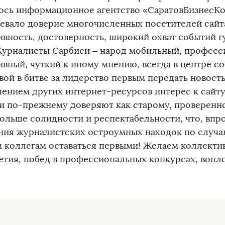
ось информационное агентство «СаратовБизнесКо
оевало доверие многочисленных посетителей сайта
ивность, достоверность, широкий охват событий г
Журналисты Сарбиси – народ мобильный, професс
вный, чуткий к иному мнению, всегда в центре со
ой в битве за лидерство первым передать новость
лением других интернет-ресурсов интерес к сайту
и по-прежнему доверяют как старому, проверенном
больше солидности и респектабельности, что, впр
ния журналистских остроумных находок по случа
 коллегам оставаться первыми! Желаем коллекти
етия, побед в профессиональных конкурсах, вопл