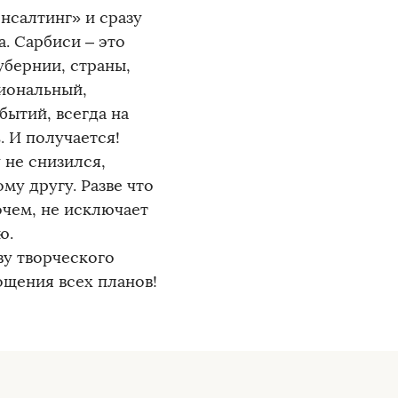
нсалтинг» и сразу
. Сарбиси – это
убернии, страны,
иональный,
бытий, всегда на
. И получается!
 не снизился,
у другу. Разве что
очем, не исключает
ю.
ву творческого
ощения всех планов!