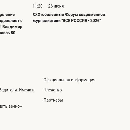
11:20
26 июня
деление
ХХХ юбилейный Форум современной
здравляет с
журналистики "ВСЯ РОССИЯ - 2026"
! Владимир
илось 80
Официальная информация
едители. Имена и
Членство
Партнеры
ить вечно»