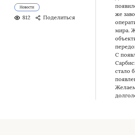
появил
Новости
же зав
812
Поделиться
операт
мира. 
объекти
передов
С появ
Сарбис
стало 
появле
Желаем
долгол