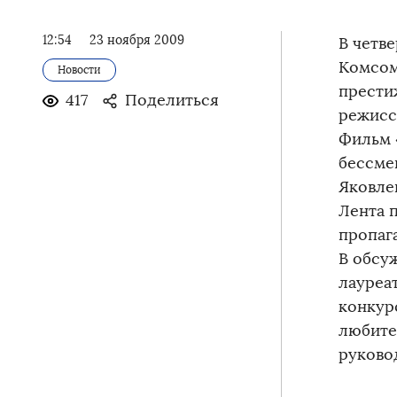
12:54
23 ноября 2009
В четве
Комсом
Новости
прести
417
Поделиться
режисс
Фильм 
бессме
Яковле
Лента 
пропаг
В обсу
лауреа
конкур
любите
руковод