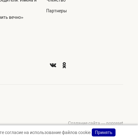
едители. Имена и
Членство
Партнеры
ить вечно»
Создание сайта — nopreset
е согласие на использование файлов cookie.
Принять