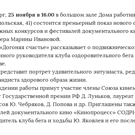
25 ноября в 16.00
рг,
в большом зале Дома работник
ольская, 41) состоится премьерный показ нового 
жных конкурсов и фестивалей документального к
ера Марины Ивановой.
«Догоняя счастье» рассказывает о подвижническо
нного руководителя клуба оздоровительного бега
ве.
представит портрет удивительного энтузиаста, ре
андиста здорового образа жизни.
ждении работы примут участие члены Союза кине
т Государственной премии РФ Д. Луньков, лауреат
сов Ю. Чебряков, Д. Попова и др. Приглашены так
лей документального кино «Кинопроцесс» СОДРИ
итель клуба бега и ходьбы Ю. Яковлев и его посл