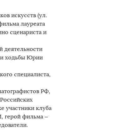
ов искусств (ул.
фильма лауреата
ино сценариста и
й деятельности
 и ходьбы Юрии
дкого специалиста,
матографистов РФ,
 Российских
же участники клуба
, герой фильма –
едователи.