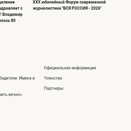
деление
ХХХ юбилейный Форум современной
здравляет с
журналистики "ВСЯ РОССИЯ - 2026"
! Владимир
илось 80
Официальная информация
едители. Имена и
Членство
Партнеры
ить вечно»