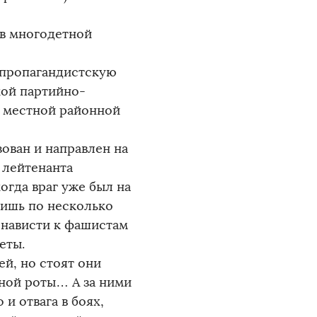
 в многодетной
-пропагандистскую
ской партийно-
 местной районной
ован и направлен на
 лейтенанта
огда враг уже был на
 лишь по несколько
ненависти к фашистам
еты.
ей, но стоят они
тной роты… А за ними
и отвага в боях,