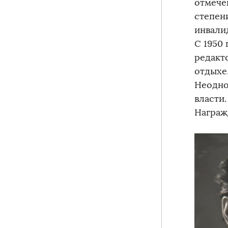
отмече
степен
инвали
С 1950 
редакто
отдыхе
Неодно
власти.
Награж