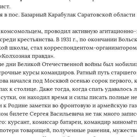
ист.
я в пос. Базарный Карабулак Саратовской области
 комсомольцем, проводил активную агитационно
среди крестьянства. В 1931 г., по окончании Воль
кой школы, стал корреспондентом-организатором
«Колхозная правда».
ые дни Великой Отечественной войны был мобилиз
срочные курсы командиров. Ратный путь старшего
ова начался под Москвой осенью сорок первого, к
ах к столице. Даже тогда, когда спать удавалось
в сутки, он находил время и силы писать полные 
и к Родине заметки во фронтовую и армейскую газ
ом билете Сергея Васильевича не так много запис
го: курсант, комиссар батареи, командир миномё
 потери товарищей, полученные ранения, мужество 