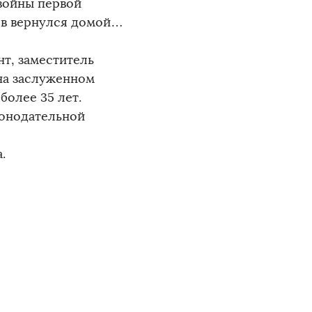
войны первой
нов вернулся домой…
нт, заместитель
 на заслуженном
более 35 лет.
конодательной
.