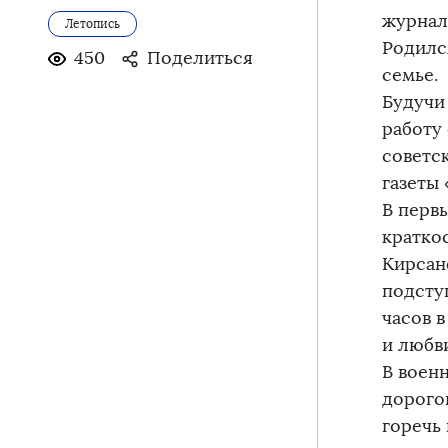
журнал
Летопись
Родилс
450
Поделиться
семье.
Будучи
работу 
советс
газеты 
В перв
кратко
Кирсан
подступ
часов 
и любв
В военн
дорого
горечь