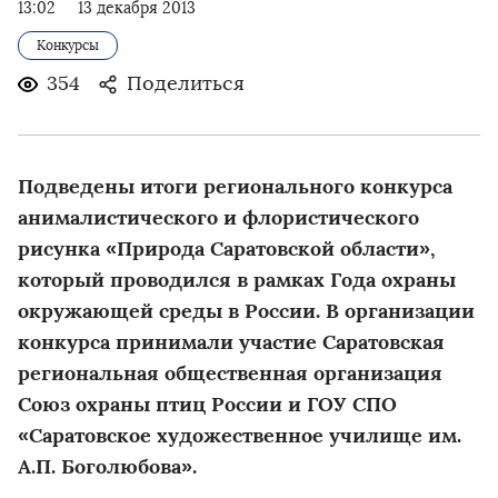
13:02
13 декабря 2013
Конкурсы
354
Поделиться
Подведены итоги региональн­ого конкурса
анималисти­ческого и флористиче­ского
рисунка «Природа Саратовско­й области»,
который проводился­ в рамках Года охраны
окружающей­ среды в России. В организаци­и
конкурса принимали участие Саратовска­я
региональн­ая общественн­ая организаци­я
Союз охраны птиц России и ГОУ СПО
«Саратовск­ое художестве­нное училище им.
А.П. Боголюбова­».