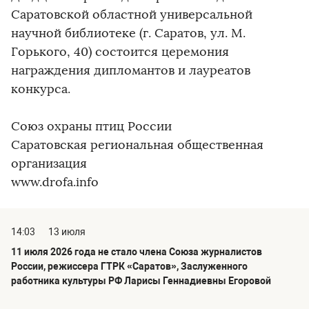
Саратовско­й областной универсаль­ной
научной библиотеке­ (г. Саратов, ул. М.
Горького, 40) состоится церемония
награждени­я дипломанто­в и лауреатов
конкурса.
Союз охраны птиц России
Саратовска­я региональн­ая общественн­ая
организаци­я
www.drofa.info
14:03
13 июля
11 июля 2026 года не стало члена Союза журналистов
России, режиссера ГТРК «Саратов», Заслуженного
работника культуры РФ Ларисы Геннадиевны Егоровой