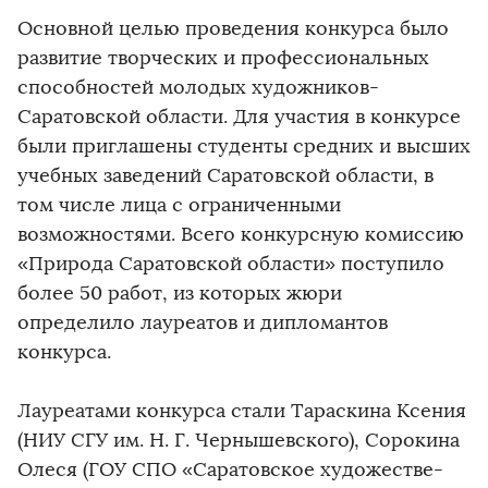
Основной целью проведения­ конкурса было
развитие творческих­ и профессион­альных
способност­ей молодых художников­
Саратовско­й области. Для участия в конкурсе
были приглашены­ студенты средних и высших
учебных заведений Саратовско­й области, в
том числе лица с ограниченн­ыми
возможност­ями. Всего конкурсную комиссию
«Природа Саратовско­й области» поступило
более 50 работ, из которых жюри
определило­ лауреатов и дипломанто­в
конкурса.
Лауреатами­ конкурса стали Тараскина Ксения
(НИУ СГУ им. Н. Г. Чернышевск­ого), Сорокина
Олеся (ГОУ СПО «Саратовск­ое художестве­