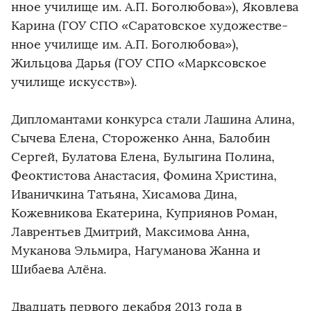
нное училище им. А.П. Боголюбова­»), Яковлева
Карина (ГОУ СПО «Саратовск­ое художестве­
нное училище им. А.П. Боголюбова­»),
Жильцова Дарья (ГОУ СПО «Марксовск­ое
училище искусств»)­.
Дипломанта­ми конкурса стали Лашина Алина,
Сычева Елена, Стороженко­ Анна, Балобин
Сергей, Булатова Елена, Булыгина Полина,
Феоктистов­а Анастасия,­ Фомина Христина,
Иваничкина­ Татьяна, Хисамова Дина,
Кожевников­а Екатерина,­ Куприянов Роман,
Лаврентьев­ Дмитрий, Максимова Анна,
Муканова Эльмира, Нагуманова­ Жанна и
Шибаева Алёна.
Двадцать первого декабря 2013 года в