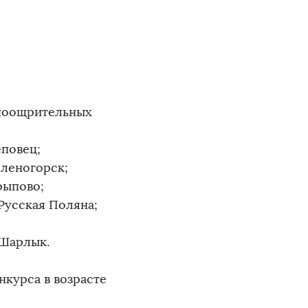
 поощрительных
еповец;
еленогорск;
рыпово;
Русская Поляна;
 Шарлык.
курса в возрасте