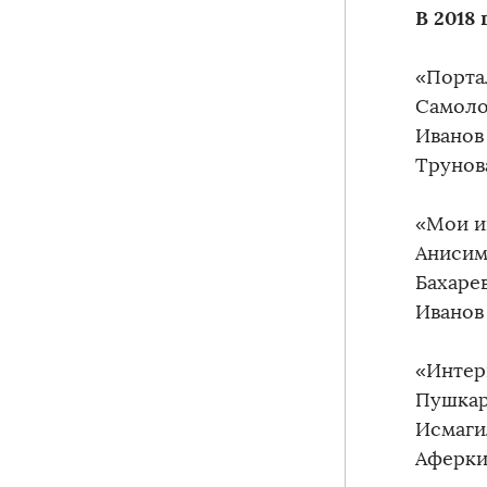
В 2018
«Портал
Самоло
Иванов
Трунов
«Мои и
Анисим
Бахаре
Иванов 
«Интер
Пушкар
Исмаги
Аферки