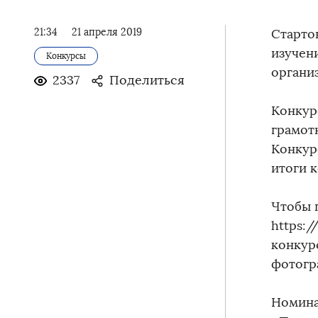
21:34
21 апреля 2019
Старто
изучен
Конкурсы
органи
2337
Поделиться
Конкур
грамотн
Конкурс
итоги к
Чтобы 
https:/
конкур
фотогр
Номина