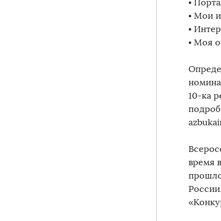
• Порта
• Мои 
• Инте
• Моя 
Опреде
номина
10-ка 
подроб
azbukai
Всерос
время в
прошло
России.
«Конку