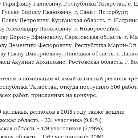
 Гарифзяну Галиевичу, Республика Татарстан, с. Ц
Гусеву Борису Ивановичу, г. Санкт-Петербург;
 Павлу Петровичу, Курганская область, г. Шадринс
ву Александру Яковлевичу, г. Новороссийск;
ову Борису Ефимовичу, Саратовская область, г. Ма
ву Дементию Федоровичу, Республика Марий-Эл, 
у Ивану Дмитриевичу, Липецкая область, г. Данко
жец Акулине Архиповне, Ростовская область, г. Во
телем в номинации «Самый активный регион» тре
еспублика Татарстан, откуда поступило 506 работ,
всех работ, присланных на конкурс.
0 активных регионов в 2018 году также вошли:
ская область - 331 участника (9,81%);
кая область - 179 участников (5,29%);
ская область - 176 участников (5,20%);