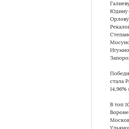
Галиеву
Юдину-
Орлову
Рекало
Степан
Мосуно
Игумнов
Запоро
Победи
стала Р
14,96% 
В топ 1
Воронеж
Московс
Ульянов