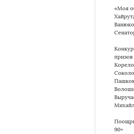
«Моя о
Хайрут
Ванюко
Сенато
Конкур
призов
Корело
Соколо
Пашков
Волоши
Выруча
Михайл
Поощри
90+