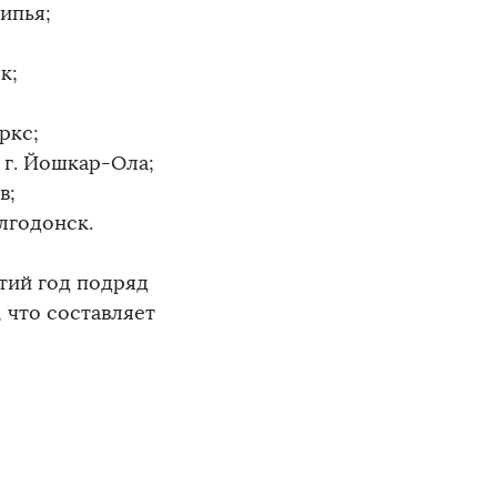
ипья;
к;
ркс;
г. Йошкар-Ола;
в;
лгодонск.
тий год подряд
 что составляет