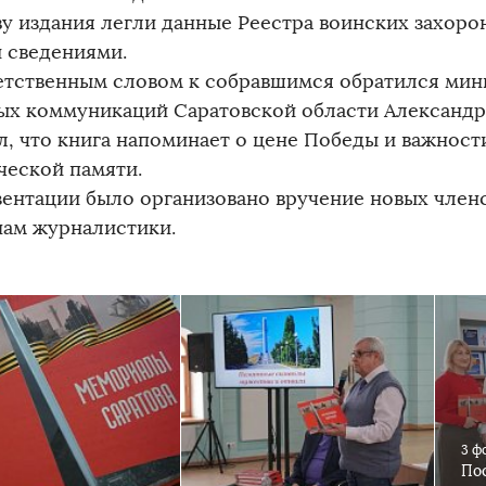
ву издания легли данные Реестра воинских захор
 сведениями.
етственным словом к собравшимся обратился ми
ых коммуникаций Саратовской области Александр
л, что книга напоминает о цене Победы и важност
ческой памяти.
зентации было организовано вручение новых член
нам журналистики.
3 ф
Пос