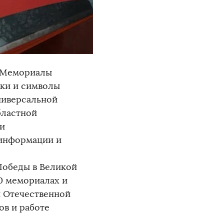
 «Мемориалы
ики и символы
ниверсальной
бластной
 и
 информации и
Победы в Великой
0 мемориалах и
й Отечественной
ов и работе