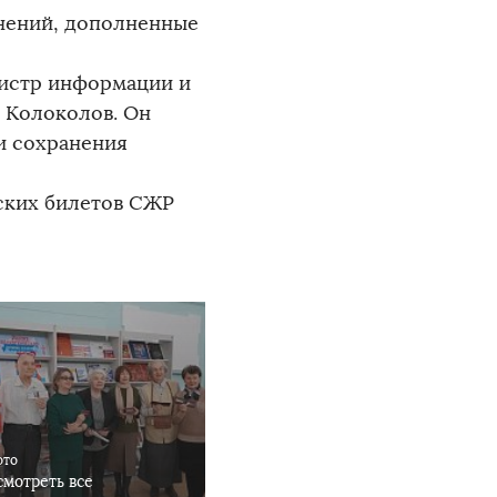
онений, дополненные
нистр информации и
 Колоколов. Он
и сохранения
ских билетов СЖР
ото
мотреть все