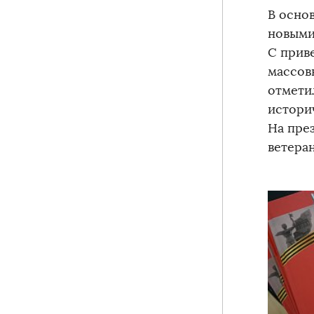
В осно
новыми
С прив
массов
отмети
истори
На пре
ветера