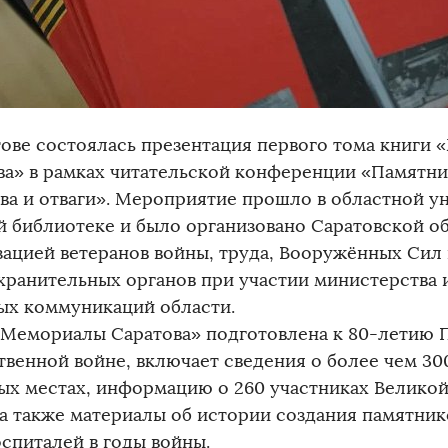
тове состоялась презентация первого тома книги
ва» в рамках читательской конференции «Памятн
ва и отваги». Мероприятие прошло в областной у
й библиотеке и было организовано Саратовской о
зацией ветеранов войны, труда, Вооружённых Сил
хранительных органов при участии министерства
ых коммуникаций области.
«Мемориалы Саратова» подготовлена к 80-летию 
твенной войне, включает сведения о более чем 30
ых местах, информацию о 260 участниках Велико
 а также материалы об истории создания памятник
оспиталей в годы войны.