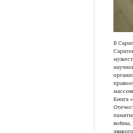
В Сара
Сарато
мужест
научно
органи
правоо
массов
Книга 
Отечес
памятн
войны,
эваког