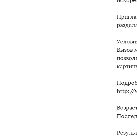
искоре
Пригла
раздел
Услови
Вызов 
позвол
картин
Подроб
http:/
Возраст
Послед
Результ