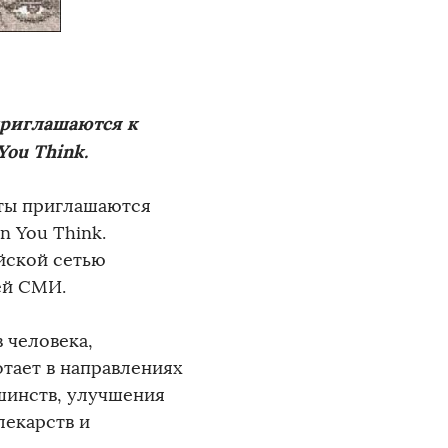
приглашаются к
You Think.
ты приглашаются
n You Think.
йской сетью
ей СМИ.
 человека,
отает в направлениях
шинств, улучшения
лекарств и