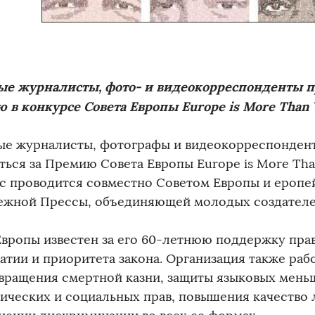
е журналисты, фото- и видеокорреспонденты 
ю в конкурсе Совета Европы Europe is More Than 
е журналисты, фотографы и видеокорреспонден
ться за Премию Совета Европы Europe is More Tha
с проводится совместно Советом Европы и еропе
жной Прессы, объединяющей молодых создател
Европы известен за его 60-летнюю поддержку прав
атии и приоритета закона. Организация также раб
вращения смертной казни, защиты языковых мень
ических и социальных прав, повышения качество 