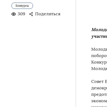
Конкурсы
309
Поделиться
Молоды
участи
Молоды
поборо
Конкур
Молоде
Совет 
демокр
предот
эконом