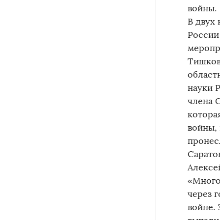
войны.
В двух
России 
меропр
Тишков
област
науки Р
члена 
котора
войны,
пронесл
Сарато
Алексе
«Много
через г
войне.