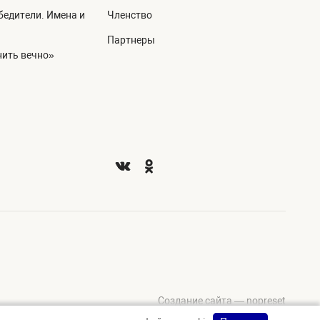
едители. Имена и
Членство
Партнеры
ить вечно»
Создание сайта — nopreset