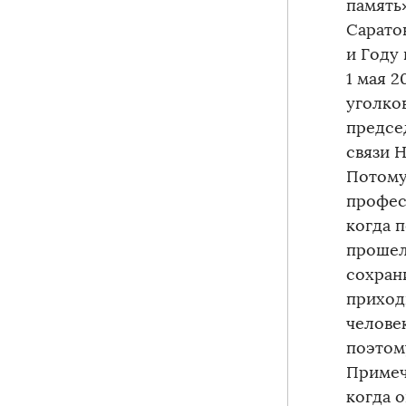
память
Сарато
и Году 
1 мая 2
уголко
предсе
связи 
Потому
профес
когда 
прошел
сохран
приходи
челове
поэтом
Примеч
когда о