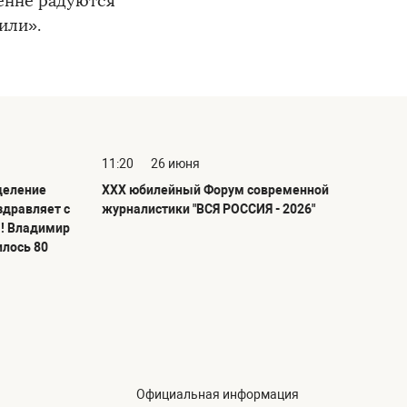
ренне радуются
или».
11:20
26 июня
деление
ХХХ юбилейный Форум современной
здравляет с
журналистики "ВСЯ РОССИЯ - 2026"
! Владимир
илось 80
Официальная информация