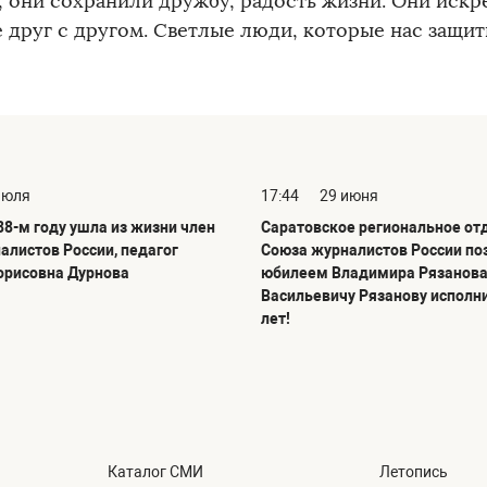
, они сохранили дружбу, радость жизни. Они иск
е друг с другом. Светлые люди, которые нас защит
июля
17:44
29 июня
88-м году ушла из жизни член
Саратовское региональное от
алистов России, педагог
Союза журналистов России по
орисовна Дурнова
юбилеем Владимира Рязанова
Васильевичу Рязанову исполн
лет!
Каталог СМИ
Летопись