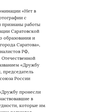
оминации «Нет в
фотографии с
 признаны работы
ации Саратовской
о образования и
 города Саратова»,
налистов РФ,
й Отечественной
азванием «Дружбу
и, председатель
фсоюза России
 «Дружбу пронесли
участвовавшие в
удности, которые им