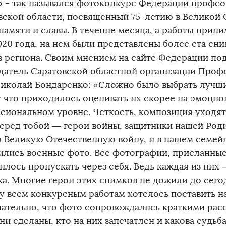
» - так назывался фотоконкурс Федерации профс
вской области, посвященный 75-летию в Великой 
памяти и славы. В течение месяца, а работы прини
020 года, на нем были представлены более ста сн
в региона. Своим мнением на сайте Федерации по
датель Саратовской областной организации Проф
Николай Бондаренко: «Сложно было выбрать лучш
 что приходилось оценивать их скорее на эмоцион
сиональном уровне. Четкость, композиция уходят 
перед тобой — герои войны, защитники нашей Род
 Великую Отечественную войну, и в нашем семей
ились военные фото. Все фотографии, присланные
лось пропускать через себя. Ведь каждая из них –
ка. Многие герои этих снимков не дожили до сего
у всем конкурсным работам хотелось поставить 
ательно, что фото сопровождались краткими расск
ни сделаны, кто на них запечатлен и какова судьба