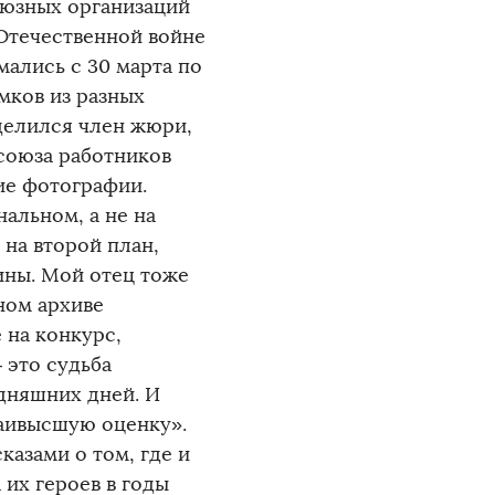
оюзных организаций
Отечественной войне
мались с 30 марта по
имков из разных
делился член жюри,
союза работников
ие фотографии.
альном, а не на
на второй план,
ины. Мой отец тоже
ном архиве
 на конкурс,
 это судьба
дняшних дней. И
наивысшую оценку».
азами о том, где и
 их героев в годы