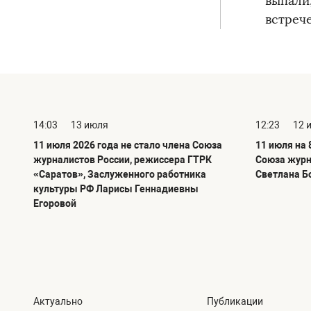
выпали
встреч
14:03
13 июля
12:23
12 
11 июля 2026 года не стало члена Союза
11 июля на 
журналистов России, режиссера ГТРК
Союза журн
«Саратов», Заслуженного работника
Светлана Б
культуры РФ Ларисы Геннадиевны
Егоровой
Актуально
Публикации