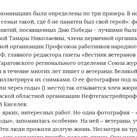
 номинациях были определены по три призера. В н
семьи такой, где б не памятен был свой герой»: 
иятий, посвященных Дню Победы - лучшими были
ой Тамары Николаевны, члена первичной организ
ной организации Профсоюза работников народног
Ф, главного редактора газеты «Вестник ветеранов
Саратовского регионального отделения Союза жур
я в течение многих лет пишет о ветеранах Велико
 иллютрируя их снимками. О ее фотографии под н
и через годы» (1 место) так отзывается член жюр
вской областной организации Нефтегазстройпро
й Киселев:
 ярких, интересных работ. Но одна фотография -
оды», запомнилась особенно. На ней – ветераны, 
 Эти люди прожили долгую жизнь. Несмотря на тр