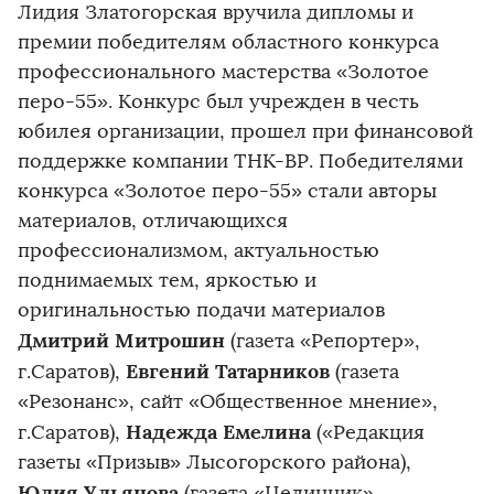
Лидия Златогорская вручила дипломы и
премии победителям областного конкурса
профессионального мастерства «Золотое
перо-55». Конкурс был учрежден в честь
юбилея организации, прошел при финансовой
поддержке компании ТНК-ВР. Победителями
конкурса «Золотое перо-55» стали авторы
материалов, отличающихся
профессионализмом, актуальностью
поднимаемых тем, яркостью и
оригинальностью подачи материалов
Дмитрий Митрошин
(газета «Репортер»,
Евгений Татарников
г.Саратов),
(газета
«Резонанс», сайт «Общественное мнение»,
Надежда Емелина
г.Саратов),
(«Редакция
газеты «Призыв» Лысогорского района),
Юлия Ульянова
(газета «Целинник»,