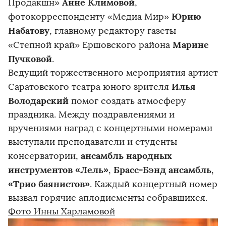
Анне Климовой
Продакшн»
,
Юрию
фотокорреспонденту «Медиа Мир»
Набатову
, главному редактору газеты
Марине
«Степной край» Ершовского района
Пучковой
.
Ведущий торжественного мероприятия артист
Илья
Саратовского театра юного зрителя
Володарский
помог создать атмосферу
праздника. Между поздравлениями и
вручениями наград с концертными номерами
выступали преподаватели и студенты
ансамбль народных
консерватории,
инструментов «Лель»
Брасс-Бэнд ансамбль
,
,
«Трио баянистов»
. Каждый концертный номер
вызвал горячие аплодисменты собравшихся.
Фото Инны Харламовой