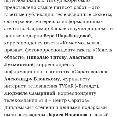
пяти номинациях. На суд жюри было
представлено свыше пятисот работ – это
газетные публикации, телевизионные сюжеты,
фотографии, материалы информационных
агентств. Владимир Капкаев вручил дипломы и
Вере Шарабандовой
ценные подарки
,
корреспонденту газеты «Комсомольская
правда», фотокорреспонденту газеты «Неделя
Николаю Титову
Анастасии
области»
,
Лухминской
, корреспонденту
информационного агентства «Саратовньюс»,
Александру Блонскому
, журналисту
интернет-телевидения TVSAR («Взгляд»),
Людмиле Самариной
, корреспонденту
телекомпании «ТВ – Центр Саратов».
Дипломами 1 степени и ценными подарками
Лариса Новикова
были награждены
, главный