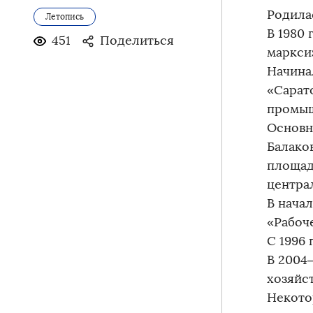
Родилас
Летопись
В 1980
451
Поделиться
маркси
Начина
«Сарат
промыш
Основн
Балако
площад
центра
В нача
«Рабоч
С 1996 
В 2004
хозяйст
Некото