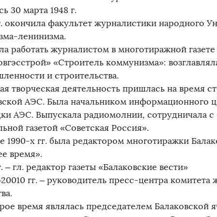
ь 30 марта 1948 г.
 г. окончила факультет журналистики народного У
зма-ленинизма.
ла работать журналистом в многотиражной газете
овгэсстрой» «Строитель коммунизма»: возглавлял
ленности и строительства.
ая творческая деятельность пришлась на время с
вской АЭС. Была начальником информационного ц
ки АЭС. Выпускала радиомолнии, сотрудничала 
льной газетой «Советская Россия».
ле 1990-х гг. была редактором многотиражки Бала
ее время».
г. – гл. редактор газеты «Балаковские вести»
–20010 гг. – руководитель пресс-центра комитета
ва.
рое время являлась председателем Балаковской я