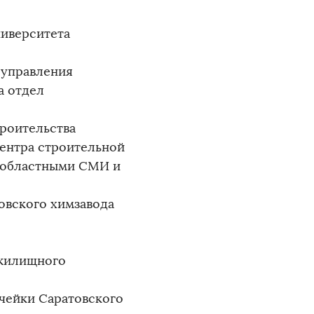
ниверситета
 управления
а отдел
троительства
ентра строительной
с областными СМИ и
ковского химзавода
 жилищного
чейки Саратовского